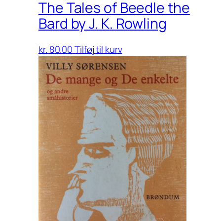
The Tales of Beedle the
Bard by J. K. Rowling
kr.
80.00
Tilføj til kurv