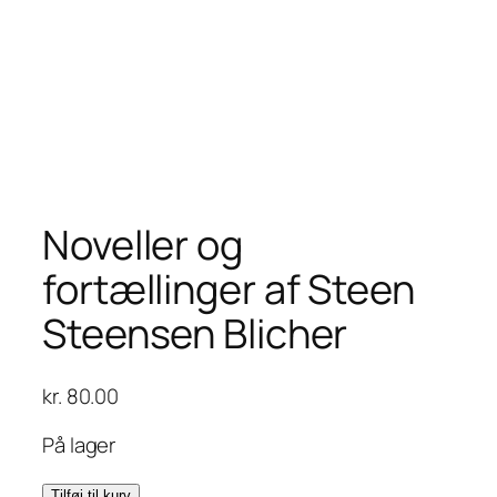
Noveller og
fortællinger af Steen
Steensen Blicher
kr.
80.00
På lager
Noveller
Tilføj til kurv