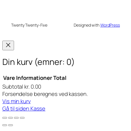
Twenty Twenty-Five
Designed with
WordPress
Din kurv
(emner: 0)
Vare
Informationer
Total
Subtotal
kr. 0.00
Varer
Forsendelse beregnes ved kassen.
i
Vis min kurv
Gå til siden Kasse
indkøbskurv