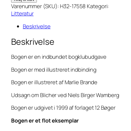
og
Varenummer (SKU):
H32-17558
Kategori:
fortællinger
Litteratur
af
Beskrivelse
Steen
Steensen
Beskrivelse
Blicher
antal
Bogen er en indbundet bogklubudgave
Bogen er med illustreret indbinding
Bogen er illustreret af Marlie Brande
Udsagn om Blicher ved Niels Birger Wamberg
Bogen er udgivet i 1999 af forlaget 12 Bøger
Bogen er et flot eksemplar