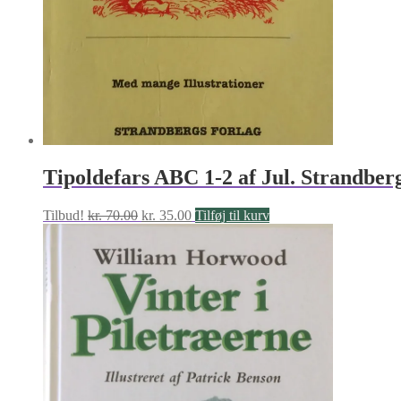
Tipoldefars ABC 1-2 af Jul. Strandber
Den
Den
Tilbud!
kr.
70.00
kr.
35.00
Tilføj til kurv
oprindelige
aktuelle
pris
pris
var:
er:
kr. 70.00.
kr. 35.00.