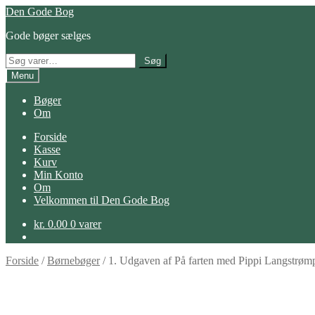
Spring
Spring
Den Gode Bog
til
til
Gode bøger sælges
navigation
indhold
Søg
Søg
efter:
Menu
Bøger
Om
Forside
Kasse
Kurv
Min Konto
Om
Velkommen til Den Gode Bog
kr.
0.00
0 varer
Forside
/
Børnebøger
/
1. Udgaven af På farten med Pippi Langstrømp