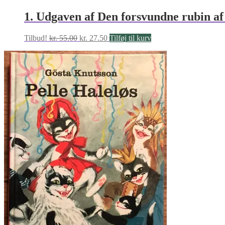
1. Udgaven af Den forsvundne rubin a
Den
Den
Tilbud!
kr.
55.00
kr.
27.50
Tilføj til kurv
oprindelige
aktuelle
pris
pris
var:
er:
kr. 55.00.
kr. 27.50.