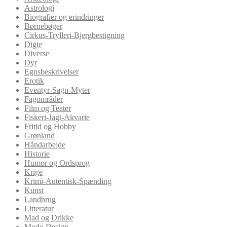
Astrologi
Biografier og erindringer
Børnebøger
Cirkus-Trylleri-Bjergbestigning
Digte
Diverse
Dyr
Egnsbeskrivelser
Erotik
Eventyr-Sagn-Myter
Fagområder
Film og Teater
Fiskeri-Jagt-Akvarie
Fritid og Hobby
Grønland
Håndarbejde
Historie
Humor og Ordsprog
Krige
Krimi-Autentisk-Spænding
Kunst
Landbrug
Litteratur
Mad og Drikke
Mode-Design