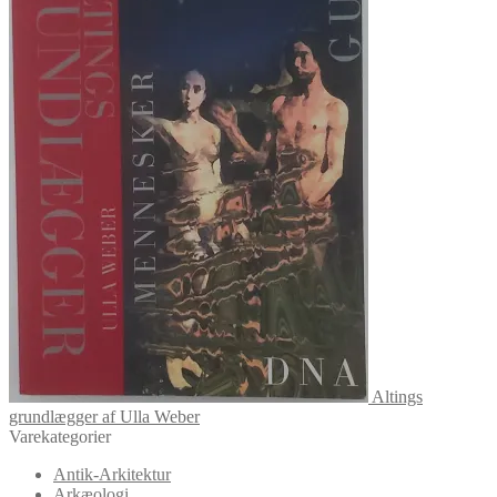
Altings
grundlægger af Ulla Weber
Varekategorier
Antik-Arkitektur
Arkæologi