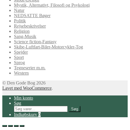
Mystik, Alternativt, Filosofi og Psykologi
Natur
NEDSATTE Bøger
Politik
Rejsebeskrivelser
Religion
Sang-Musik
Science fiction-Fantasy
Skibe-Luftfart-Biler-Motorcykler-Tog
Spejder
Sport
Sprog
Tegneserier m.m.
Western
© Den Gode Bog 2026
Lavet med WooCommerce
.
Min konto
Søg
Søg
Søg
efter:
Indkøbskurv
0