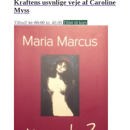
Kraftens usynlige veje af Caroline
Myss
Den
Den
Tilbud!
kr.
80.00
kr.
40.00
Tilføj til kurv
oprindelige
aktuelle
pris
pris
var:
er:
kr. 80.00.
kr. 40.00.