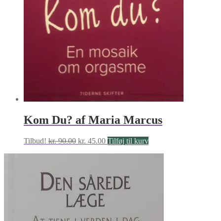
Kom Du? af Maria Marcus
Den
Den
Tilbud!
kr.
90.00
kr.
45.00
Tilføj til kurv
oprindelige
aktuelle
pris
pris
var:
er:
kr. 90.00.
kr. 45.00.