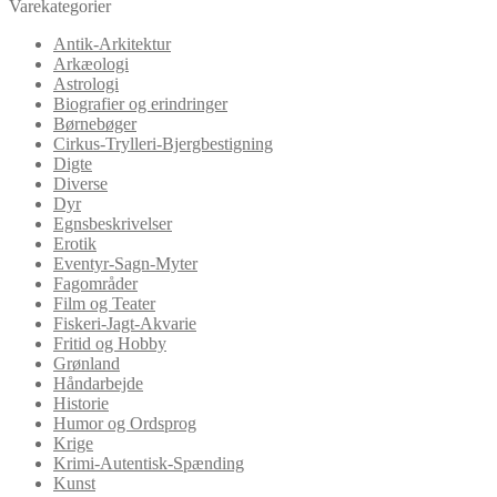
Varekategorier
Antik-Arkitektur
Arkæologi
Astrologi
Biografier og erindringer
Børnebøger
Cirkus-Trylleri-Bjergbestigning
Digte
Diverse
Dyr
Egnsbeskrivelser
Erotik
Eventyr-Sagn-Myter
Fagområder
Film og Teater
Fiskeri-Jagt-Akvarie
Fritid og Hobby
Grønland
Håndarbejde
Historie
Humor og Ordsprog
Krige
Krimi-Autentisk-Spænding
Kunst