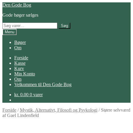
Spring
Spring
Den Gode Bog
til
til
Gode bøger sælges
navigation
indhold
Søg
Søg
efter:
Menu
Bøger
Om
Forside
Kasse
Kurv
Min Konto
Om
Velkommen til Den Gode Bog
kr.
0.00
0 varer
Forside
/
Mystik, Alternativt, Filosofi og Psykologi
/
Større selvværd
af Gael Lindenfield