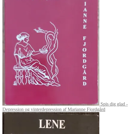
Spis dig glad -
Depression og vinterdepression af Marianne Fjordgård