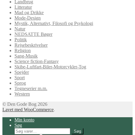
Landbrug
Litteratur
Mad og Drikke
Mode-Design
Mystik, Alternativt, Filosofi og Psykologi
Natur
NEDSATTE Bøger
Politik
Rejsebeskrivelser
Religion
Sang-Musik
Science fiction-Fantasy
Skibe-Luftfart-Biler-Motorcykler-Tog
Spejder
Sport
Sprog
Tegneserier m.m.
Western
© Den Gode Bog 2026
Lavet med WooCommerce
.
Min konto
Søg
Søg
Søg