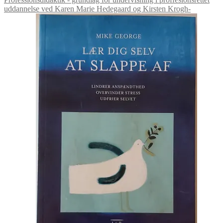
uddannelse ved Karen Marie Hedegaard og Kirsten Krogh-