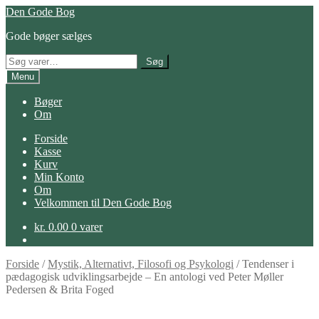
Spring
Spring
Den Gode Bog
til
til
Gode bøger sælges
navigation
indhold
Søg
Søg
efter:
Menu
Bøger
Om
Forside
Kasse
Kurv
Min Konto
Om
Velkommen til Den Gode Bog
kr.
0.00
0 varer
Forside
/
Mystik, Alternativt, Filosofi og Psykologi
/
Tendenser i
pædagogisk udviklingsarbejde – En antologi ved Peter Møller
Pedersen & Brita Foged