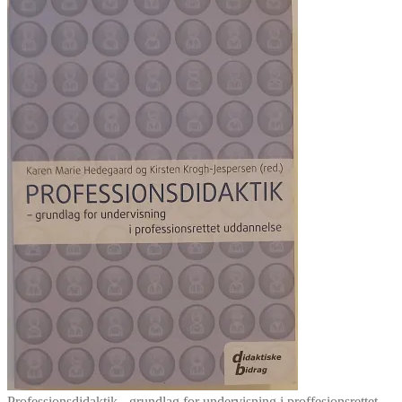
Professionsdidaktik - grundlag for undervisning i proffesionsrettet