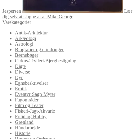
Jespersen
Lær
dig selv at slappe af af Mike George
Varekategorier
Antik-Arkitektur
Arkæologi
Astrologi
Biografier og erindringer
Børnebøger
Cirkus-Trylleri-Bjergbestigning
Digte
Diverse
Dyr
Egnsbeskrivelser
Erotik
Eventyr-Sagn-Myter
Fagområder
Film og Teater
Fiskeri-Jagt-Akvarie
Fritid og Hobby
Grønland
Håndarbejde
Historie
Humor og Ordsprog