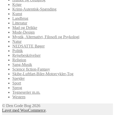
Krige
Krimi-Autentisk-Spænding
Kunst
Landbrug
Litteratur
Mad og Drikke
Mode-Design
Mystik, Alternativt, Filosofi og Psykologi
Natur
NEDSATTE Bøger
Politik
Rejsebeskrivelser
Religion
Sang-Musik
Science fiction-Fantasy
Skibe-Luftfart-Biler-Motorcykler-Tog
Spejder
Sport
Sprog
Tegneserier m.m.
Western
© Den Gode Bog 2026
Lavet med WooCommerce
.