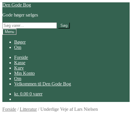
Spring
Spring
Den Gode Bog
til
til
Gode bøger sælges
navigation
indhold
Søg
Søg
efter:
Menu
Bøger
Om
Forside
Kasse
Kurv
Min Konto
Om
Velkommen til Den Gode Bog
kr.
0.00
0 varer
Forside
/
Litteratur
/
Underlige Veje af Lars Nielsen