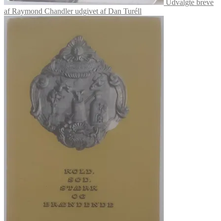
Udvalgte breve
af Raymond Chandler udgivet af Dan Turéll