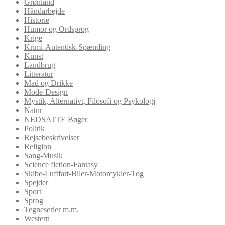
Grønland
Håndarbejde
Historie
Humor og Ordsprog
Krige
Krimi-Autentisk-Spænding
Kunst
Landbrug
Litteratur
Mad og Drikke
Mode-Design
Mystik, Alternativt, Filosofi og Psykologi
Natur
NEDSATTE Bøger
Politik
Rejsebeskrivelser
Religion
Sang-Musik
Science fiction-Fantasy
Skibe-Luftfart-Biler-Motorcykler-Tog
Spejder
Sport
Sprog
Tegneserier m.m.
Western