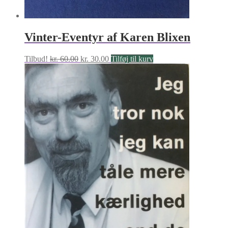
Vinter-Eventyr af Karen Blixen
Den
Den
Tilbud!
kr.
60.00
kr.
30.00
Tilføj til kurv
oprindelige
aktuelle
pris
pris
var:
er:
kr. 60.00.
kr. 30.00.