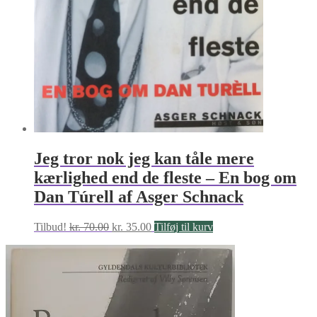
Jeg tror nok jeg kan tåle mere
kærlighed end de fleste – En bog om
Dan Túrell af Asger Schnack
Den
Den
Tilbud!
kr.
70.00
kr.
35.00
Tilføj til kurv
oprindelige
aktuelle
pris
pris
var:
er:
kr. 70.00.
kr. 35.00.