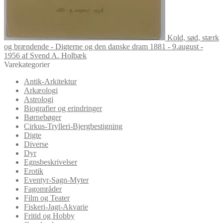
Kold, sød, stærk
og brændende - Digterne og den danske dram 1881 - 9.august -
1956 af Svend A. Holbæk
Varekategorier
Antik-Arkitektur
Arkæologi
Astrologi
Biografier og erindringer
Børnebøger
Cirkus-Trylleri-Bjergbestigning
Digte
Diverse
Dyr
Egnsbeskrivelser
Erotik
Eventyr-Sagn-Myter
Fagområder
Film og Teater
Fiskeri-Jagt-Akvarie
Fritid og Hobby